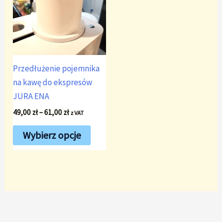
Przedłużenie pojemnika
na kawę do ekspresów
JURA ENA
Zakres
49,00
zł
–
61,00
zł
z VAT
cen:
Ten
od
Wybierz opcje
49,00 zł
produkt
do
ma
61,00 zł
wiele
wariantów.
Opcje
można