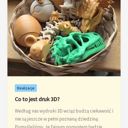
study
zlecenia
dla
gracza
Realizacje
Co to jest druk 3D?
Według nas wydruki 3D wciąż budzą ciekawość i
nie są jeszcze w pełni poznaną dziedziną.
Pomyśleliśmy, że fajnym pomysłem będzie