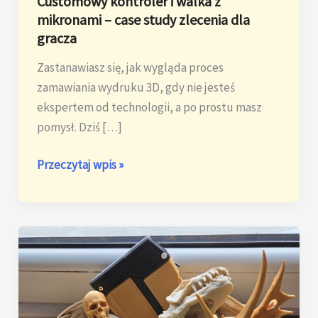
Customowy kontroler i walka z
mikronami – case study zlecenia dla
gracza
Zastanawiasz się, jak wygląda proces
zamawiania wydruku 3D, gdy nie jesteś
ekspertem od technologii, a po prostu masz
pomysł. Dziś […]
Customowy
Przeczytaj wpis »
kontroler
i
walka
z
mikronami
–
case